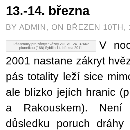
13.-14. března
BY ADMIN, ON BŘEZEN 10TH, 
V noc
Pás totality pro zákryt hvězdy 2UCAC 24137662
planetkou (168) Sybilla 14. března 2011.
2001 nastane zákryt hvěz
pás totality leží sice mi
ale blízko jejích hranic
a Rakouskem). Není 
důsledku poruch dráhy