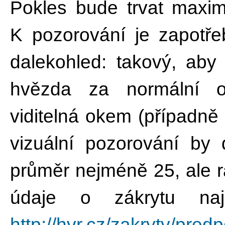
Pokles bude trvat maxim
K pozorování je zapotře
dalekohled: takový, aby
hvězda za normální o
viditelná okem (případn
vizuální pozorování by 
průměr nejméně 25, ale r
údaje o zákrytu naj
http://hvr.cz/zakryty/pred