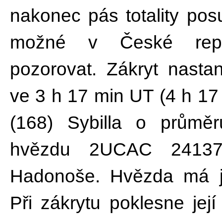
nakonec pás totality pos
možné v České repu
pozorovat. Zákryt nasta
ve 3 h 17 min UT (4 h 17
(168) Sybilla o průmě
hvězdu 2UCAC 24137
Hadonoše. Hvězda má j
Při zákrytu poklesne jej