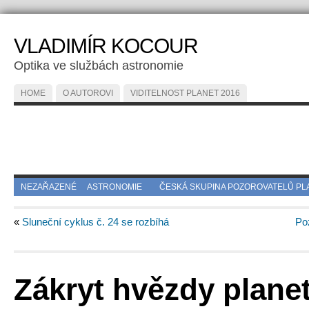
VLADIMÍR KOCOUR
Optika ve službách astronomie
HOME
O AUTOROVI
VIDITELNOST PLANET 2016
NEZAŘAZENÉ
ASTRONOMIE
ČESKÁ SKUPINA POZOROVATELŮ PL
«
Sluneční cyklus č. 24 se rozbíhá
Po
Zákryt hvězdy plane